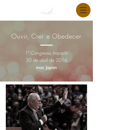
Ouvir, Crer e Obedecer
1º Congresso Impacto
30 de abril de 2016
mac Japan