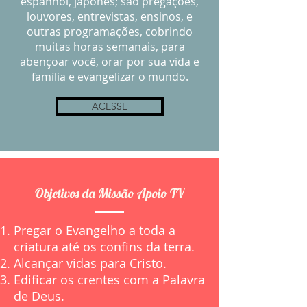
espanhol, japonês; são pregações,
louvores, entrevistas, ensinos, e
outras programações, cobrindo
muitas horas semanais, para
abençoar você, orar por sua vida e
família e evangelizar o mundo.
ACESSE
Objetivos da Missão Apoio TV
Pregar o Evangelho a toda a
criatura até os confins da terra.
Alcançar vidas para Cristo.
Edificar os crentes com a Palavra
de Deus.